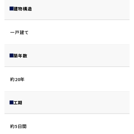
建物構造
一戸建て
築年数
約20年
工期
約5日間