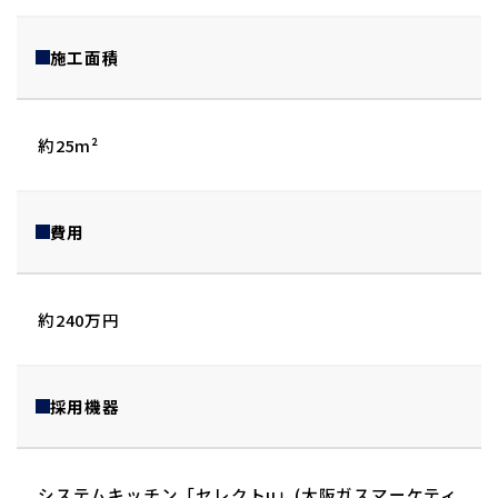
施工面積
約25m²
費用
約240万円
採用機器
システムキッチン「セレクトµ」(大阪ガスマーケティ